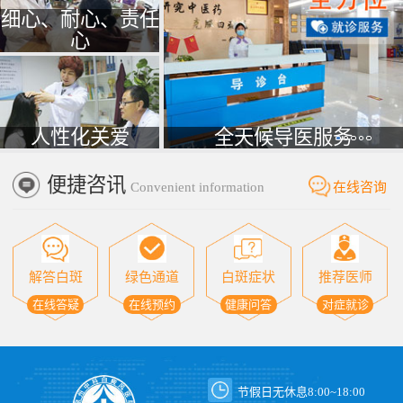
细心、耐心、责任
心
人性化关爱
全天候导医服务
便捷咨讯
Convenient information
在线咨询
解答白斑
绿色通道
白斑症状
推荐医师
在线答疑
在线预约
健康问答
对症就诊
节假日无休息8:00~18:00