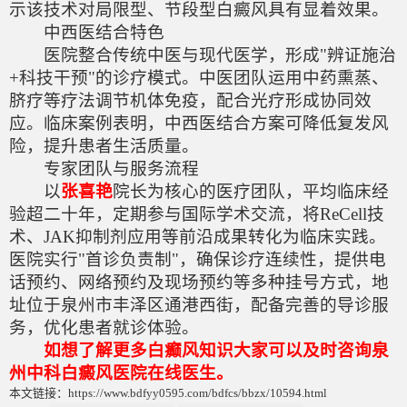
示该技术对局限型、节段型白癜风具有显着效果。
中西医结合特色
医院整合传统中医与现代医学，形成"辨证施治
+科技干预"的诊疗模式。中医团队运用中药熏蒸、
脐疗等疗法调节机体免疫，配合光疗形成协同效
应。临床案例表明，中西医结合方案可降低复发风
险，提升患者生活质量。
专家团队与服务流程
以
张喜艳
院长为核心的医疗团队，平均临床经
验超二十年，定期参与国际学术交流，将ReCell技
术、JAK抑制剂应用等前沿成果转化为临床实践。
医院实行"首诊负责制"，确保诊疗连续性，提供电
话预约、网络预约及现场预约等多种挂号方式，地
址位于泉州市丰泽区通港西街，配备完善的导诊服
务，优化患者就诊体验。
如想了解更多白癫风知识大家可以及时咨询泉
州中科白癜风医院在线医生。
本文链接：https://www.bdfyy0595.com/bdfcs/bbzx/10594.html