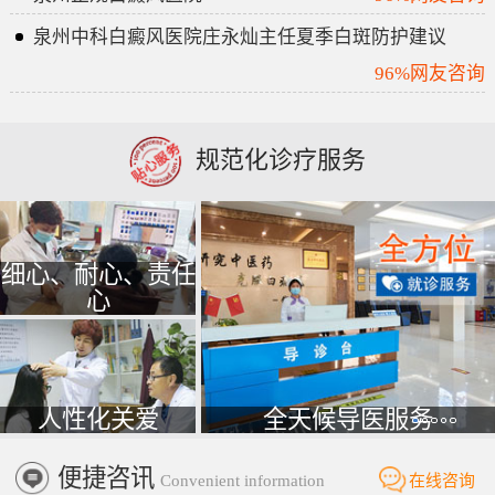
泉州中科白癜风医院庄永灿主任夏季白斑防护建议
96%网友咨询
规范化诊疗服务
细心、耐心、责任
心
人性化关爱
全天候导医服务
便捷咨讯
Convenient information
在线咨询