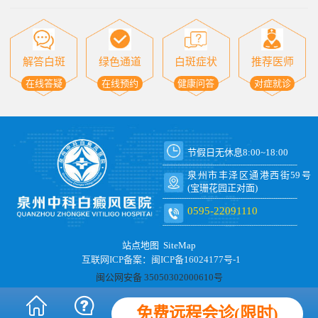
解答白斑
绿色通道
白斑症状
推荐医师
在线答疑
在线预约
健康问答
对症就诊
节假日无休息8:00~18:00
泉州市丰泽区通港西街59号
(宝珊花园正对面)
0595-22091110
站点地图
SiteMap
互联网ICP备案：闽ICP备16024177号-1
闽公网安备 35050302000610号
免费远程会诊(限时)