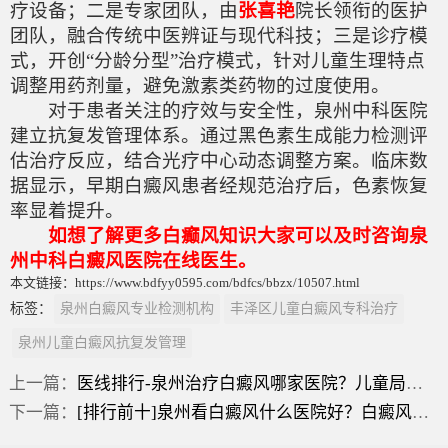
疗设备；二是专家团队，由
张喜艳
院长领衔的医护
团队，融合传统中医辨证与现代科技；三是诊疗模
式，开创“分龄分型”治疗模式，针对儿童生理特点
调整用药剂量，避免激素类药物的过度使用。
对于患者关注的疗效与安全性，泉州中科医院
建立抗复发管理体系。通过黑色素生成能力检测评
估治疗反应，结合光疗中心动态调整方案。临床数
据显示，早期白癜风患者经规范治疗后，色素恢复
率显着提升。
如想了解更多白癫风知识大家可以及时咨询泉
州中科白癜风医院在线医生。
本文链接：https://www.bdfyy0595.com/bdfcs/bbzx/10507.html
标签：
泉州白癜风专业检测机构
丰泽区儿童白癜风专科治疗
泉州儿童白癜风抗复发管理
上一篇：
医线排行-泉州治疗白癜风哪家医院？儿童局限性白癜风症状？
下一篇：
[排行前十]泉州看白癜风什么医院好？白癜风之前有什么症状吗？