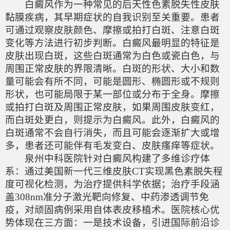
白癜风作为一种常见的后天性色素脱失性皮肤
黏膜疾病，其早期症状的自我识别至关重要。患者
可通过观察皮肤颜色、摩擦或拍打白斑、注意白斑
变化等方法进行初步判断。白癜风最明显的特征是
皮肤出现白斑，这些白斑通常为白色或瓷白色，与
周围正常皮肤的界限清晰。白斑的形状、大小和数
量可能会有所不同，可能是圆形、椭圆形或不规则
形状，也可能局限于某一部位或分布于全身。摩擦
或拍打白斑及周围正常皮肤，如果周围皮肤变红，
而白斑处更白，则提示为白癜风。此外，白癜风的
白斑通常不会自行消失，而且可能会逐渐扩大或增
多，患者还可能伴有毛发变白、皮肤瘙痒等症状。
泉州中科医院针对白癜风构建了多维诊疗体
系：通过美国新一代三维皮肤CT实现黑色素脱失程
度可视化检测，为治疗提供科学依据；治疗手段涵
盖308nm准分子激光靶向修复、中药渗透调节免
疫，对顽固病例采用自体表皮移植术。医院核心优
势体现在三方面：一是技术设备，引进国际前沿诊