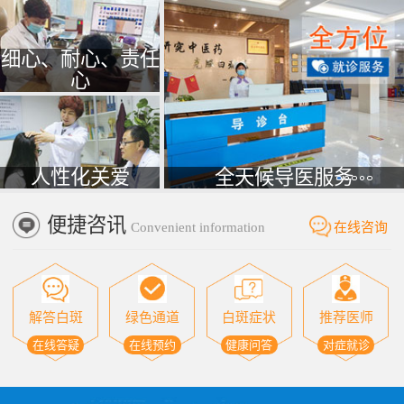
细心、耐心、责任
心
人性化关爱
全天候导医服务
便捷咨讯
Convenient information
在线咨询
解答白斑
绿色通道
白斑症状
推荐医师
在线答疑
在线预约
健康问答
对症就诊