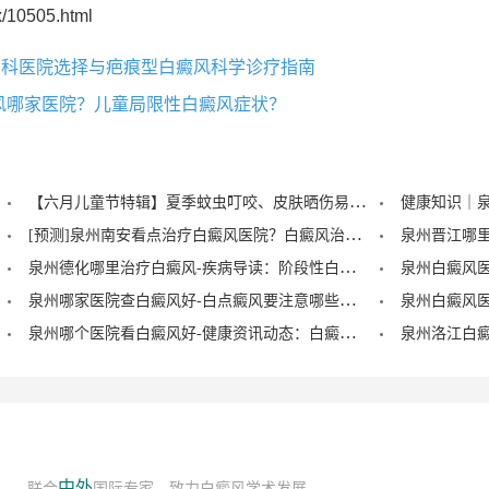
/10505.html
专科医院选择与疤痕型白癜风科学诊疗指南
风哪家医院？儿童局限性白癜风症状？
【六月儿童节特辑】夏季蚊虫叮咬、皮肤晒伤易成白斑“催化剂”，泉州中科：儿童白癜风暑期护理记住三个要点！
[预测]泉州南安看点治疗白癜风医院？白癜风治疗后泛红是怎么回事？
泉州德化哪里治疗白癜风-疾病导读：阶段性白癜风的症状？
泉州哪家医院查白癜风好-白点癜风要注意哪些饮食禁忌？
泉州哪个医院看白癜风好-健康资讯动态：白癜风的症状早期图片？
中外
联合
国际专家，致力白癜风学术发展