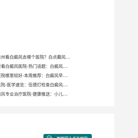
健康知识｜泉州看白癜风去哪个医院？白点癫风早期可以自愈？
泉州晋江哪里看白癜风医院-热门话题：白癜风症状有哪些？
泉州白癜风医院哪里较好-本周推荐：白癜风早期症状如何确诊？
泉州白癜风医院-医学速览：伍德灯检查白癜风症状？
泉州洛江白癜风专业治疗医院-健康推送：小儿脸上有白斑是什么原因？