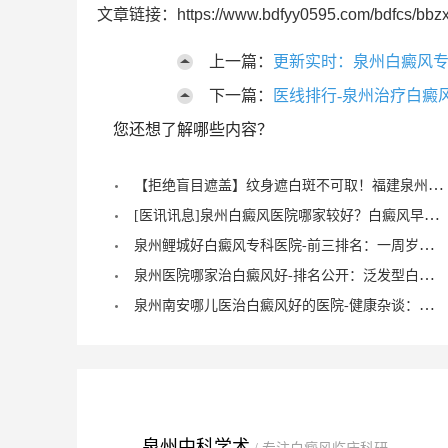
文章链接：https://www.bdfyy0595.com/bdfcs/bbzx
上一篇：
更新实时：泉州白癜风
下一篇：
医线排行-泉州治疗白癜
您还想了解哪些内容？
【拒绝盲目遮盖】纹身遮白斑不可取！福建泉州中科白癜风医院倡导科学诊疗，从根源唤醒黑色素
[医讯讯息]泉州白癜风医院哪家较好？白癜风早期症状能治愈？
泉州鲤城好白癜风专科医院-前三排名：一周岁宝宝有白癜风症状？
泉州医院哪家治白癜风好-排名公开：泛发型白癜风怎么治疗才正确？
泉州南安哪儿医治白癜风好的医院-健康杂谈：治疗儿童脚部白癜风要注重什么？
泉州中科学术