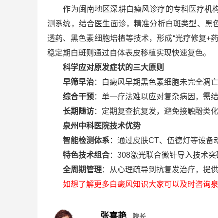
作为闽南地区深耕白癜风诊疗的专科医疗机构，
测系统，结合医生面诊，精准分析白斑类型、黑色
透药、黑色素细胞培植等技术，形成“光疗修复+
稳定期白斑则通过自体表皮移植实现快速复色。
科学应对原发症状的三大原则
早筛早治
：白癜风早期黑色素细胞未完全凋
综合干预
：单一疗法难以应对复杂病因，需
长期随访
：定期复查抗复发，避免接触酚类
泉州中科医院技术优势
智能检测体系
：通过皮肤CT、伍德灯等设备
特色技术组合
：308激光联合微针导入技术
全周期管理
：从心理疏导到抗复发治疗，提
如想了解更多白癜风知识大家可以及时咨询泉
张喜艳
院长