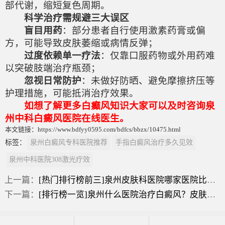
部代谢，缩短复色周期。
科学治疗需规避三大误区
盲目用药
：部分患者自行使用激素药膏或偏
方，可能导致皮肤萎缩或病情反弹；
过度依赖单一疗法
：仅靠口服药物或外用药难
以突破肢端治疗瓶颈；
忽视日常防护
：未做好防晒、避免摩擦挤压等
护理措施，可能抵消治疗效果。
如想了解更多白癫风知识大家可以及时咨询泉
州中科白癜风医院在线医生。
本文链接：https://www.bdfyy0595.com/bdfcs/bbzx/10475.html
标签：
泉州白癜风专科医院推荐
手指白癜风治疗多久见效
泉州中科医院308激光疗效
上一篇：
[热门排行榜前三]泉州皮肤科医院哪家医院比较好？治疗白癜风吃什么药见效快？
下一篇：
[排行榜一览]泉州什么医院治疗白癜风？皮肤白斑是什么原因引起的？