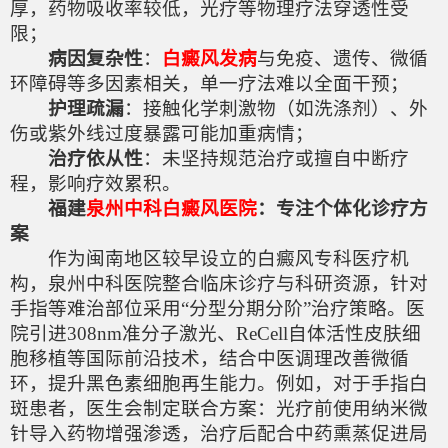
厚，药物吸收率较低，光疗等物理疗法穿透性受
限；
病因复杂性
：
白癜风发病
与免疫、遗传、微循
环障碍等多因素相关，单一疗法难以全面干预；
护理疏漏
：接触化学刺激物（如洗涤剂）、外
伤或紫外线过度暴露可能加重病情；
治疗依从性
：未坚持规范治疗或擅自中断疗
程，影响疗效累积。
福建
泉州中科白癜风医院
：专注个体化诊疗方
案
作为闽南地区较早设立的白癜风专科医疗机
构，泉州中科医院整合临床诊疗与科研资源，针对
手指等难治部位采用“分型分期分阶”治疗策略。医
院引进308nm准分子激光、ReCell自体活性皮肤细
胞移植等国际前沿技术，结合中医调理改善微循
环，提升黑色素细胞再生能力。例如，对于手指白
斑患者，医生会制定联合方案：光疗前使用纳米微
针导入药物增强渗透，治疗后配合中药熏蒸促进局