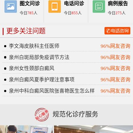
图文问诊
电话问诊
病例报告
今日
785
人
今日
855
人
今日
275
人
更多关注问题
李文海皮肤科主任医师
96%网友咨询
泉州白斑局部免疫调节方法
96%网友咨询
泉州女性颈部白癜风
96%网友咨询
泉州白癜风夏季护理注意事项
96%网友咨询
泉州中科白癜风医院张喜艳医生怎么样
96%网友咨询
规范化诊疗服务