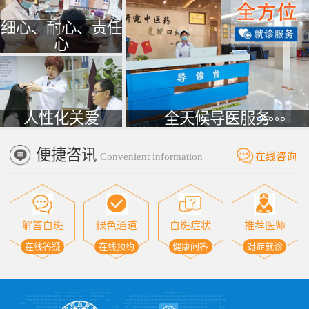
细心、耐心、责任
心
人性化关爱
全天候导医服务
便捷咨讯
Convenient information
在线咨询
解答白斑
绿色通道
白斑症状
推荐医师
在线答疑
在线预约
健康问答
对症就诊