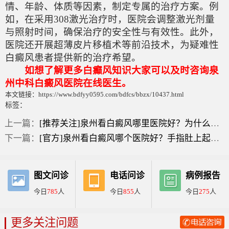
情、年龄、体质等因素，制定专属的治疗方案。例
如，在采用308激光治疗时，医院会调整激光剂量
与照射时间，确保治疗的安全性与有效性。此外，
医院还开展超薄皮片移植术等前沿技术，为疑难性
白癜风患者提供新的治疗希望。
如想了解更多白癫风知识大家可以及时咨询泉
州中科白癜风医院在线医生。
本文链接：https://www.bdfyy0595.com/bdfcs/bbzx/10437.html
标签：
上一篇：
[推荐关注]泉州看白癜风哪里医院好？为什么腿上有白点越来越多？
下一篇：
[官方]泉州看白癜风哪个医院好？手指肚上起了白色的小块？
图文问诊
电话问诊
病例报告
今日
785
人
今日
855
人
今日
275
人
更多关注问题