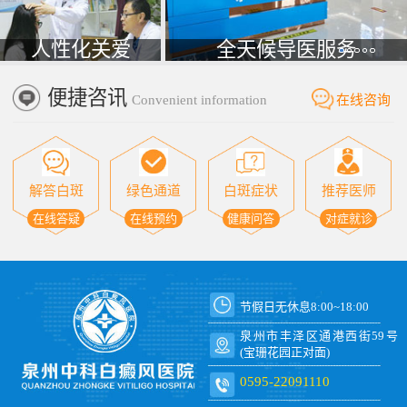
人性化关爱
全天候导医服务
便捷咨讯
Convenient information
在线咨询
解答白斑
绿色通道
白斑症状
推荐医师
在线答疑
在线预约
健康问答
对症就诊
节假日无休息8:00~18:00
泉州市丰泽区通港西街59号
(宝珊花园正对面)
0595-22091110