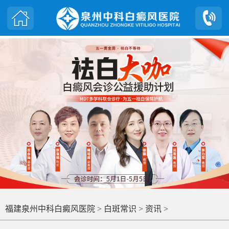
福建泉州中科白癜风医院
>
白斑常识
>
资讯
>