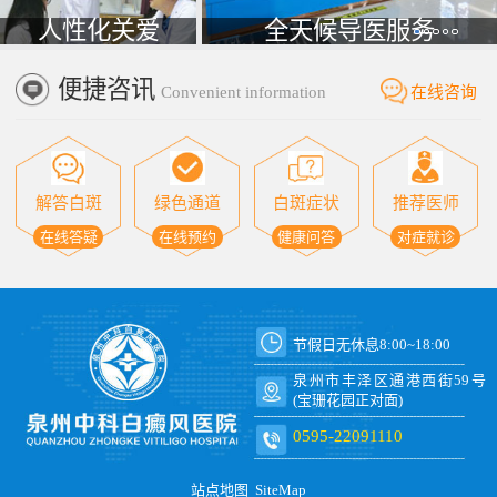
人性化关爱
全天候导医服务
便捷咨讯
Convenient information
在线咨询
解答白斑
绿色通道
白斑症状
推荐医师
在线答疑
在线预约
健康问答
对症就诊
节假日无休息8:00~18:00
泉州市丰泽区通港西街59号
(宝珊花园正对面)
0595-22091110
站点地图
SiteMap