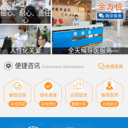
细心、耐心、责任
心
人性化关爱
全天候导医服务
便捷咨讯
Convenient information
在线咨询
解答白斑
绿色通道
白斑症状
推荐医师
在线答疑
在线预约
健康问答
对症就诊