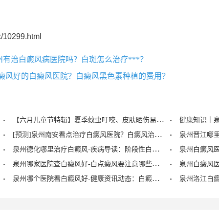
/10299.html
州有治白癜风病医院吗？白斑怎么治疗***？
白癜风好的白癜风医院？白癜风黑色素种植的费用？
【六月儿童节特辑】夏季蚊虫叮咬、皮肤晒伤易成白斑“催化剂”，泉州中科：儿童白癜风暑期护理记住三个要点！
[预测]泉州南安看点治疗白癜风医院？白癜风治疗后泛红是怎么回事？
泉州德化哪里治疗白癜风-疾病导读：阶段性白癜风的症状？
泉州哪家医院查白癜风好-白点癜风要注意哪些饮食禁忌？
泉州哪个医院看白癜风好-健康资讯动态：白癜风的症状早期图片？