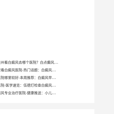
健康知识｜泉州看白癜风去哪个医院？白点癫风早期可以自愈？
泉州晋江哪里看白癜风医院-热门话题：白癜风症状有哪些？
泉州白癜风医院哪里较好-本周推荐：白癜风早期症状如何确诊？
泉州白癜风医院-医学速览：伍德灯检查白癜风症状？
泉州洛江白癜风专业治疗医院-健康推送：小儿脸上有白斑是什么原因？