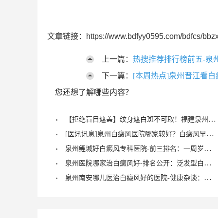
文章链接：https://www.bdfyy0595.com/bdfcs/bbzx
上一篇：
热搜推荐排行榜前五-泉
下一篇：
[本周热点]泉州晋江看
您还想了解哪些内容？
【拒绝盲目遮盖】纹身遮白斑不可取！福建泉州中科白癜风医院倡导科学诊疗，从根源唤醒黑色素
[医讯讯息]泉州白癜风医院哪家较好？白癜风早期症状能治愈？
泉州鲤城好白癜风专科医院-前三排名：一周岁宝宝有白癜风症状？
泉州医院哪家治白癜风好-排名公开：泛发型白癜风怎么治疗才正确？
泉州南安哪儿医治白癜风好的医院-健康杂谈：治疗儿童脚部白癜风要注重什么？