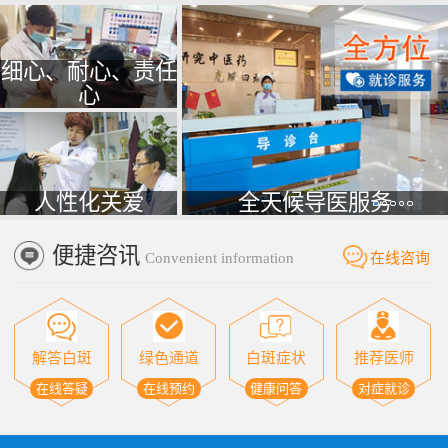
细心、耐心、责任
心
人性化关爱
全天候导医服务
便捷咨讯
Convenient information
在线咨询
解答白斑
绿色通道
白斑症状
推荐医师
在线答疑
在线预约
健康问答
对症就诊