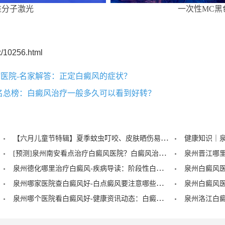
准分子激光
一次性MC黑
/10256.html
医院-名家解答：正定白癜风的症状？
名总榜：白癜风治疗一般多久可以看到好转？
【六月儿童节特辑】夏季蚊虫叮咬、皮肤晒伤易成白斑“催化剂”，泉州中科：儿童白癜风暑期护理记住三个要点！
[预测]泉州南安看点治疗白癜风医院？白癜风治疗后泛红是怎么回事？
泉州德化哪里治疗白癜风-疾病导读：阶段性白癜风的症状？
泉州哪家医院查白癜风好-白点癜风要注意哪些饮食禁忌？
泉州哪个医院看白癜风好-健康资讯动态：白癜风的症状早期图片？