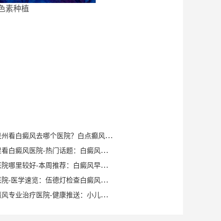
色素种植
健康知识｜泉州看白癜风去哪个医院？白点癫风早期可以自愈？
泉州晋江哪里看白癜风医院-热门话题：白癜风症状有哪些？
泉州白癜风医院哪里较好-本周推荐：白癜风早期症状如何确诊？
泉州白癜风医院-医学速览：伍德灯检查白癜风症状？
泉州洛江白癜风专业治疗医院-健康推送：小儿脸上有白斑是什么原因？