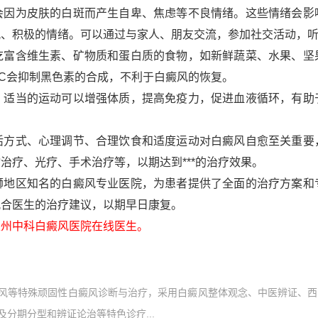
为皮肤的白斑而产生自卑、焦虑等不良情绪。这些情绪会影
观、积极的情绪。可以通过与家人、朋友交流，参加社交活动，
含维生素、矿物质和蛋白质的食物，如新鲜蔬菜、水果、坚
C会抑制黑色素的合成，不利于白癜风的恢复。
当的运动可以增强体质，提高免疫力，促进血液循环，有助
式、心理调节、合理饮食和适度运动对白癜风自愈至关重要
治疗、光疗、手术治疗等，以期达到***的治疗效果。
区知名的白癜风专业医院，为患者提供了全面的治疗方案和
配合医生的治疗建议，以期早日康复。
州中科白癜风医院在线医生。
风等特殊顽固性白癜风诊断与治疗，采用白癜风整体观念、中医辨证、西
分期分型和辨证论治等特色诊疗...