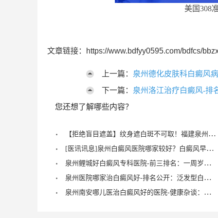
美国308
文章链接：https://www.bdfyy0595.com/bdfcs/bbzx
上一篇：
泉州德化皮肤科白癜风病
下一篇：
泉州洛江治疗白癜风-排
您还想了解哪些内容？
【拒绝盲目遮盖】纹身遮白斑不可取！福建泉州中科白癜风医院倡导科学诊疗，从根源唤醒黑色素
[医讯讯息]泉州白癜风医院哪家较好？白癜风早期症状能治愈？
泉州鲤城好白癜风专科医院-前三排名：一周岁宝宝有白癜风症状？
泉州医院哪家治白癜风好-排名公开：泛发型白癜风怎么治疗才正确？
泉州南安哪儿医治白癜风好的医院-健康杂谈：治疗儿童脚部白癜风要注重什么？