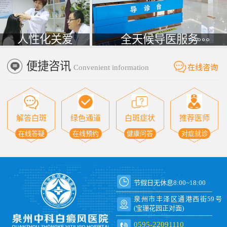
人性化关爱
全天候导医服务
便捷咨讯
Convenient information
在线咨询
解答白斑
绿色通道
白斑症状
推荐医师
在线答疑
在线预约
健康问答
对症就诊
节假日无休息8:00~18:00
泉州市丰泽区通港西街59号
(宝珊花园正对面)
0595-22091110