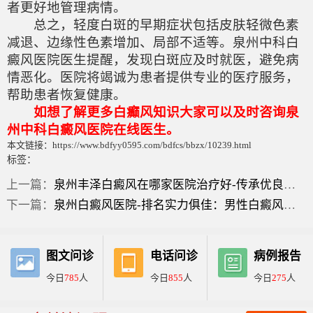
者更好地管理病情。
总之，轻度白斑的早期症状包括皮肤轻微色素
减退、边缘性色素增加、局部不适等。泉州中科白
癜风医院医生提醒，发现白斑应及时就医，避免病
情恶化。医院将竭诚为患者提供专业的医疗服务，
帮助患者恢复健康。
如想了解更多白癫风知识大家可以及时咨询泉
州中科白癜风医院在线医生。
本文链接：https://www.bdfyy0595.com/bdfcs/bbzx/10239.html
标签：
上一篇：
泉州丰泽白癜风在哪家医院治疗好-传承优良医德：头皮上有白癜风什么症状？
下一篇：
泉州白癜风医院-排名实力俱佳：男性白癜风都有哪些症状？
图文问诊
电话问诊
病例报告
今日
785
人
今日
855
人
今日
275
人