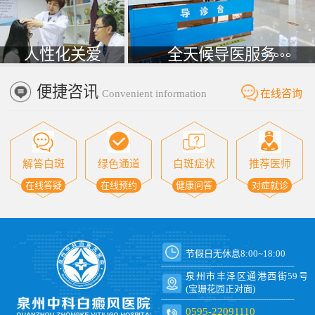
人性化关爱
全天候导医服务
便捷咨讯
Convenient information
在线咨询
解答白斑
绿色通道
白斑症状
推荐医师
在线答疑
在线预约
健康问答
对症就诊
节假日无休息8:00~18:00
泉州市丰泽区通港西街59号
(宝珊花园正对面)
0595-22091110