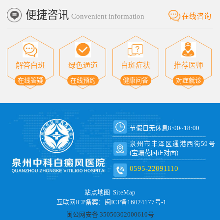
便捷咨讯
Convenient information
在线咨询
解答白斑
绿色通道
白斑症状
推荐医师
在线答疑
在线预约
健康问答
对症就诊
节假日无休息8:00~18:00
泉州市丰泽区通港西街59号
(宝珊花园正对面)
0595-22091110
站点地图
SiteMap
互联网ICP备案：闽ICP备16024177号-1
闽公网安备 35050302000610号