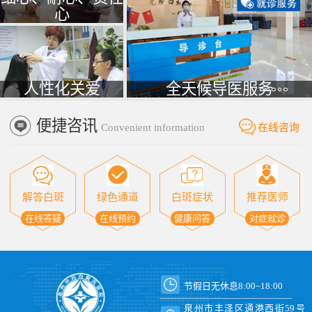
心
人性化关爱
全天候导医服务
便捷咨讯
Convenient information
在线咨询
解答白斑
绿色通道
白斑症状
推荐医师
在线答疑
在线预约
健康问答
对症就诊
节假日无休息8:00~18:00
泉州市丰泽区通港西街59号