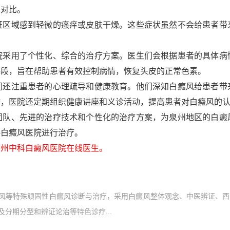
明对比。
域感到轻微的瘙痒或皮肤干燥。这些症状虽然不会给患者带
用了个性化、综合的治疗方案。医生们会根据患者的具体病
手段，旨在帮助患者有效控制病情，恢复头皮的正常色素。
注重患者的心理疏导和健康教育。他们深知白癜风给患者带
时，医院还定期组织健康讲座和义诊活动，提高患者对白癜风的
、先进的治疗技术和个性化的治疗方案，为泉州地区的白癜
科白癜风医院进行治疗。
州中科白癜风医院在线医生。
风等特殊顽固性白癜风诊断与治疗，采用白癜风整体观念、中医辨证、西
分期分型和辨证论治等特色诊疗...