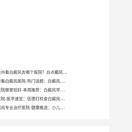
健康知识｜泉州看白癜风去哪个医院？白点癫风早期可以自愈？
泉州晋江哪里看白癜风医院-热门话题：白癜风症状有哪些？
泉州白癜风医院哪里较好-本周推荐：白癜风早期症状如何确诊？
泉州白癜风医院-医学速览：伍德灯检查白癜风症状？
泉州洛江白癜风专业治疗医院-健康推送：小儿脸上有白斑是什么原因？