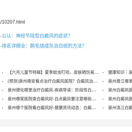
/10207.html
-公认：神经节段型白癜风的症状？
-排名详细全：鹅毛烧成灰治白斑的方法？
【六月儿童节特辑】夏季蚊虫叮咬、皮肤晒伤易成白斑“催化剂”，泉州中科：儿童白癜风暑期护理记住三个要点！
[预测]泉州南安看点治疗白癜风医院？白癜风治疗后泛红是怎么回事？
泉州德化哪里治疗白癜风-疾病导读：阶段性白癜风的症状？
泉州哪家医院查白癜风好-白点癜风要注意哪些饮食禁忌？
泉州哪个医院看白癜风好-健康资讯动态：白癜风的症状早期图片？