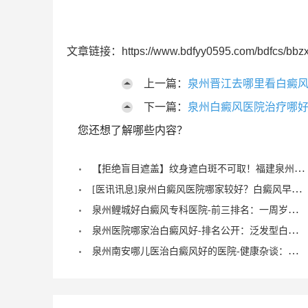
文章链接：https://www.bdfyy0595.com/bdfcs/bbzx
上一篇：
泉州晋江去哪里看白癜风
下一篇：
泉州白癜风医院治疗哪好
您还想了解哪些内容？
【拒绝盲目遮盖】纹身遮白斑不可取！福建泉州中科白癜风医院倡导科学诊疗，从根源唤醒黑色素
[医讯讯息]泉州白癜风医院哪家较好？白癜风早期症状能治愈？
泉州鲤城好白癜风专科医院-前三排名：一周岁宝宝有白癜风症状？
泉州医院哪家治白癜风好-排名公开：泛发型白癜风怎么治疗才正确？
泉州南安哪儿医治白癜风好的医院-健康杂谈：治疗儿童脚部白癜风要注重什么？