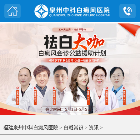
福建泉州中科白癜风医院
>
白斑常识
>
资讯
>