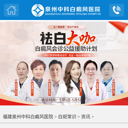
福建泉州中科白癜风医院
>
白斑常识
>
资讯
>