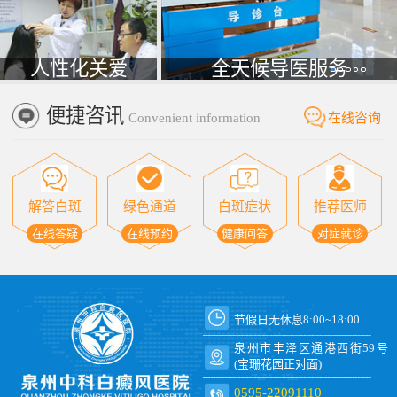
人性化关爱
全天候导医服务
便捷咨讯
Convenient information
在线咨询
解答白斑
绿色通道
白斑症状
推荐医师
在线答疑
在线预约
健康问答
对症就诊
节假日无休息8:00~18:00
泉州市丰泽区通港西街59号
(宝珊花园正对面)
0595-22091110