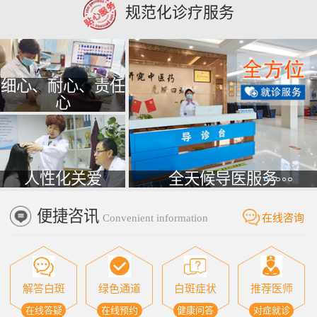
规范化诊疗服务
细心、耐心、责任
心
人性化关爱
全天候导医服务
便捷咨讯
Convenient information
在线咨询
解答白斑
绿色通道
白斑症状
推荐医师
在线答疑
在线预约
健康问答
对症就诊