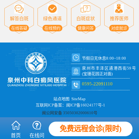
解答白斑
绿色通道
白斑症状
推荐医师
在线答疑
在线预约
健康问答
对症就诊
节假日无休息8:00~18:00
泉州市丰泽区通港西街59号
(宝珊花园正对面)
0595-22091110
站点地图
SiteMap
互联网ICP备案：闽ICP备16024177号-1
闽公网安备 35050302000610号
免费远程会诊(限时)
首页
在线问