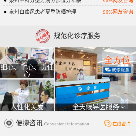
泉州中科分型分期分部位分年龄
96%网友咨询
泉州白癜风患者夏季防晒护理
96%网友咨询
规范化诊疗服务
细心、耐心、责任
心
人性化关爱
全天候导医服务
便捷咨讯
Convenient information
在线咨询