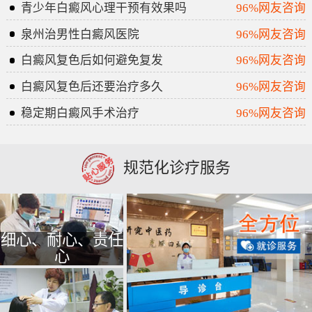
青少年白癜风心理干预有效果吗
96%网友咨询
泉州治男性白癜风医院
96%网友咨询
白癜风复色后如何避免复发
96%网友咨询
白癜风复色后还要治疗多久
96%网友咨询
稳定期白癜风手术治疗
96%网友咨询
规范化诊疗服务
细心、耐心、责任
心