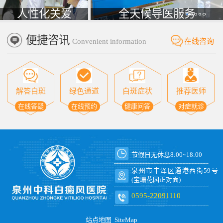
人性化关爱
全天候导医服务
便捷咨讯
Convenient information
在线咨询
解答白斑
绿色通道
白斑症状
推荐医师
在线答疑
在线预约
健康问答
对症就诊
节假日无休息8:00~18:00
泉州市丰泽区通港西街59号
(宝珊花园正对面)
0595-22091110
站点地图
SiteMap