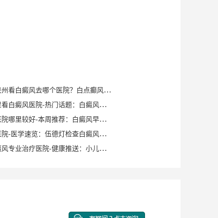
健康知识｜泉州看白癜风去哪个医院？白点癫风早期可以自愈？
泉州晋江哪里看白癜风医院-热门话题：白癜风症状有哪些？
泉州白癜风医院哪里较好-本周推荐：白癜风早期症状如何确诊？
泉州白癜风医院-医学速览：伍德灯检查白癜风症状？
泉州洛江白癜风专业治疗医院-健康推送：小儿脸上有白斑是什么原因？