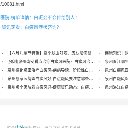
/10081.html
医院-榜单详情：白斑会不会传给别人？
-资讯速看：白癜风症状咨询？
【六月儿童节特辑】夏季蚊虫叮咬、皮肤晒伤易成白斑“催化剂”，泉州中科：儿童白癜风暑期护理记住三个要点！
[预测]泉州南安看点治疗白癜风医院？白癜风治疗后泛红是怎么回事？
泉州德化哪里治疗白癜风-疾病导读：阶段性白癜风的症状？
泉州哪家医院查白癜风好-白点癜风要注意哪些饮食禁忌？
泉州哪个医院看白癜风好-健康资讯动态：白癜风的症状早期图片？
中外
联合
国际专家，致力白癜风学术发展