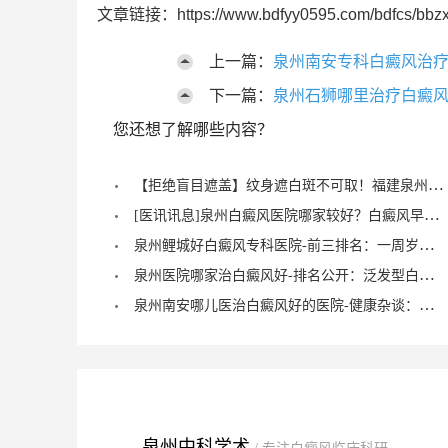
文章链接：https://www.bdfyy0595.com/bdfcs/bbzx
上一篇：
泉州南安专科白癜风治疗
下一篇：
泉州石狮哪里治疗白癜风
您还想了解哪些内容？
【拒绝盲目遮盖】纹身遮白斑不可取！福建泉州中科白癜风医院倡导科学诊疗，从根源唤醒黑色素
[医讯讯息]泉州白癜风医院哪家较好？白癜风早期症状能治愈？
泉州鲤城好白癜风专科医院-前三排名：一周岁宝宝有白癜风症状？
泉州医院哪家治白癜风好-排名公开：泛发型白癜风怎么治疗才正确？
泉州南安哪儿医治白癜风好的医院-健康杂谈：治疗儿童脚部白癜风要注重什么？
泉州中科学术