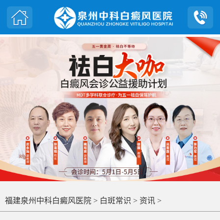
福建泉州中科白癜风医院
>
白斑常识
>
资讯
>