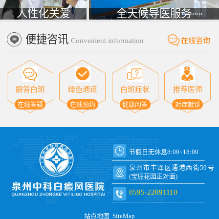
人性化关爱
全天候导医服务
便捷咨讯
Convenient information
在线咨询
解答白斑
绿色通道
白斑症状
推荐医师
在线答疑
在线预约
健康问答
对症就诊
节假日无休息8:00~18:00
泉州市丰泽区通港西街59号
(宝珊花园正对面)
0595-22091110
站点地图
SiteMap