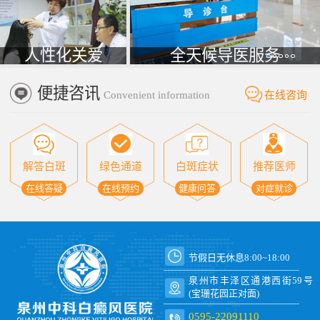
人性化关爱
全天候导医服务
便捷咨讯
Convenient information
在线咨询
解答白斑
绿色通道
白斑症状
推荐医师
在线答疑
在线预约
健康问答
对症就诊
节假日无休息8:00~18:00
泉州市丰泽区通港西街59号
(宝珊花园正对面)
0595-22091110